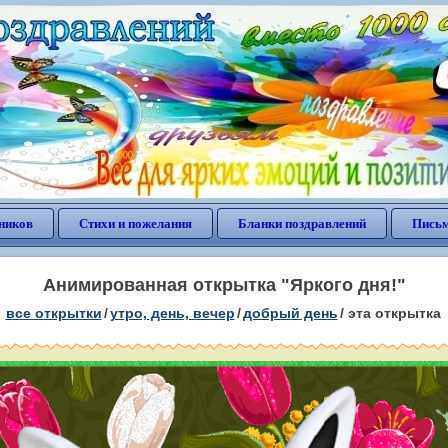
ников
Стихи и пожелания
Бланки поздравлений
Письм
Анимированная открытка "Яркого дня!"
все открытки
/
утро, день, вечер
/
добрый день
/
эта открытка