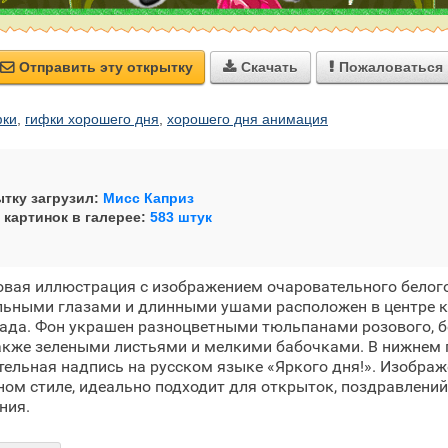
Отправить эту открытку
Скачать
Пожаловаться



фки
,
гифки хорошего дня
,
хорошего дня анимация
тку загрузил:
Мисс Каприз
 картинок в галерее:
583 штук
вая иллюстрация с изображением очаровательного белого
ьными глазами и длинными ушами расположен в центре к
ада. Фон украшен разноцветными тюльпанами розового, б
также зелеными листьями и мелкими бабочками. В нижнем 
ельная надпись на русском языке «Яркого дня!». Изображ
ом стиле, идеально подходит для открыток, поздравлений
ния.