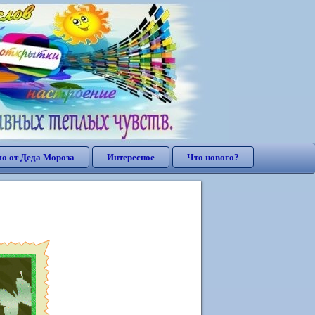
о от Деда Мороза
Интересное
Что нового?