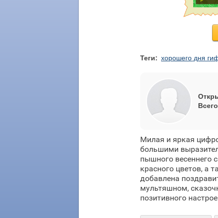
Теги:
хорошего дня ги
Откры
Всего
Милая и яркая цифро
большими выразител
пышного весеннего с
красного цветов, а 
добавлена поздравит
мультяшном, сказочн
позитивного настрое