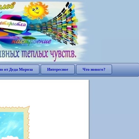
о от Деда Мороза
Интересное
Что нового?