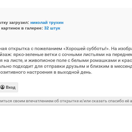
тку загрузил:
николай трухин
 картинок в галерее:
32 штук
ная открытка с пожеланием «Хорошей субботы!». На изобр
йзаж: ярко-зеленые ветки с сочными листьями на переднем
 на листе, и живописное поле с белыми ромашками и кра
льно подходит для отправки друзьям и близким в мессен
позитивного настроения в выходной день.

Вход
иться своим впечатлением об открытке и/или сказать спасибо её а