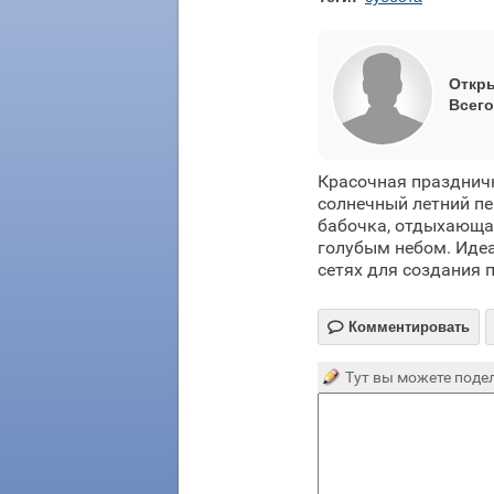
Откры
Всего
Красочная празднич
солнечный летний пе
бабочка, отдыхающая
голубым небом. Идеа
сетях для создания 

Комментировать
Тут вы можете подел