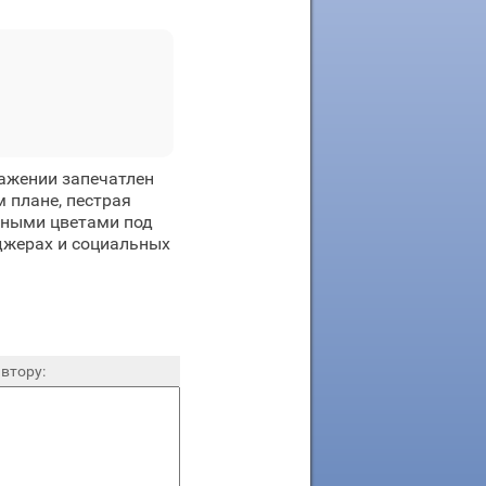
ажении запечатлен
 плане, пестрая
сными цветами под
джерах и социальных
втору: