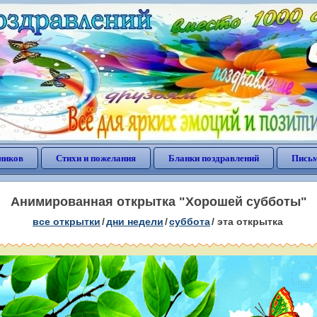
ников
Стихи и пожелания
Бланки поздравлений
Письм
Анимированная открытка "Хорошей субботы"
все открытки
/
дни недели
/
суббота
/
эта открытка