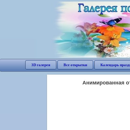
3D галерея
Все открытки
Календарь празд
Анимированная от