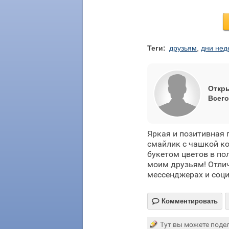
Теги:
друзьям
,
дни нед
Откры
Всего
Яркая и позитивная
смайлик с чашкой ко
букетом цветов в по
моим друзьям! Отлич
мессенджерах и соци

Комментировать
Тут вы можете подел