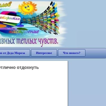
о от Деда Мороза
Интересное
Что нового?
Отлично отдохнуть