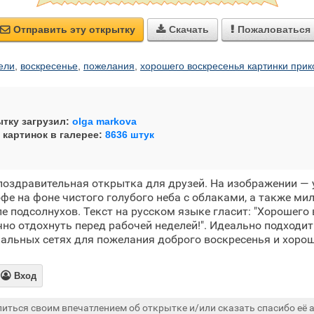
Отправить эту открытку
Скачать
Пожаловаться



ели
,
воскресенье
,
пожелания
,
хорошего воскресенья картинки при
тку загрузил:
olga markova
 картинок в галерее:
8636 штук
 поздравительная открытка для друзей. На изображении 
фе на фоне чистого голубого неба с облаками, а также ми
ле подсолнухов. Текст на русском языке гласит: "Хорошего
но отдохнуть перед рабочей неделей!". Идеально подходит
альных сетях для пожелания доброго воскресенья и хорош

Вход
иться своим впечатлением об открытке и/или сказать спасибо её а