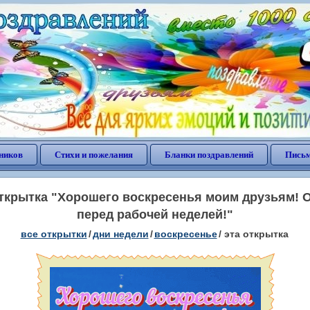
ников
Стихи и пожелания
Бланки поздравлений
Письм
крытка "Хорошего воскресенья моим друзьям! 
перед рабочей неделей!"
все открытки
/
дни недели
/
воскресенье
/
эта открытка