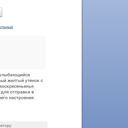
кольные
— улыбающийся
лый желтый утенок с
 воскресеньенья
 для отправки в
его настроения.
втору: