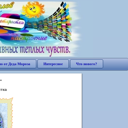
о от Деда Мороза
Интересное
Что нового?
"
ытка