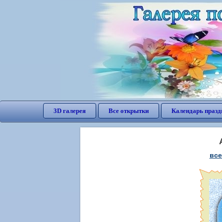
3D галерея
Все открытки
Календарь празд
все