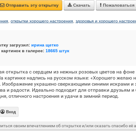
Отправить эту открытку
Скачать
Пожаловаться



ения
,
открытки хорошего настроения
,
здоровья и хорошего настрое
тку загрузил:
ирина щетко
 картинок в галерее:
18665 штук
я открытка с сердцем из нежных розовых цветов на фоне
На картинке надпись на русском языке: «Хорошего желаю н
». Изображение украшено сверкающими синими искрами и 
а и радости. Идеально подходит для отправки друзьям и 
ня, отличного настроения и удачи в зимний период.

Вход
иться своим впечатлением об открытке и/или сказать спасибо её а