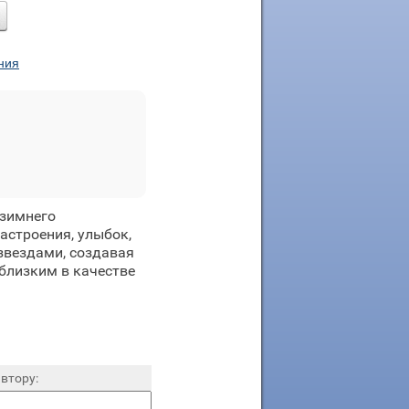
ния
 зимнего
астроения, улыбок,
звездами, создавая
близким в качестве
втору: