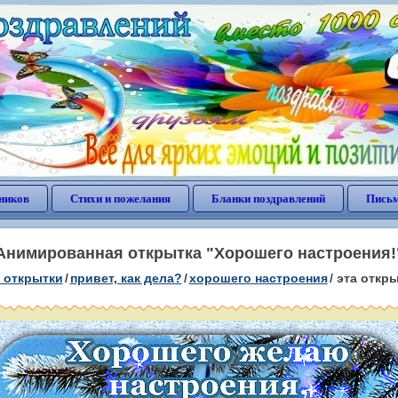
ников
Стихи и пожелания
Бланки поздравлений
Письм
Анимированная открытка "Хорошего настроения!
 открытки
/
привет, как дела?
/
хорошего настроения
/
эта откр