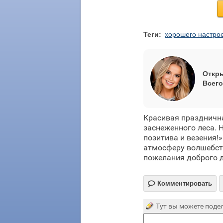
Теги:
хорошего настро
Откры
Всего
Красивая празднична
заснеженного леса. 
позитива и везения!
атмосферу волшебств
пожелания доброго д

Комментировать
Тут вы можете подел