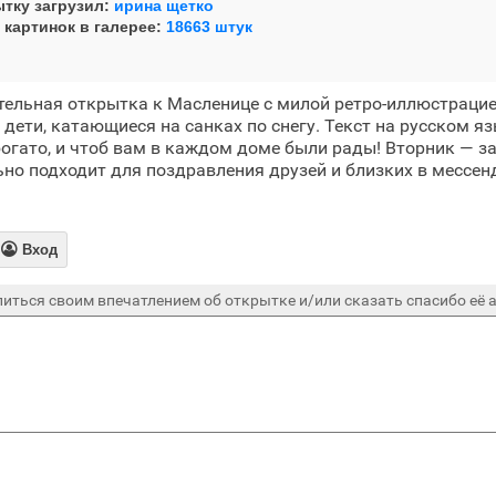
тку загрузил:
ирина щетко
 картинок в галерее:
18663 штук
ельная открытка к Масленице с милой ретро-иллюстрацие
дети, катающиеся на санках по снегу. Текст на русском яз
богато, и чтоб вам в каждом доме были рады! Вторник — з
но подходит для поздравления друзей и близких в мессе

Вход
иться своим впечатлением об открытке и/или сказать спасибо её а