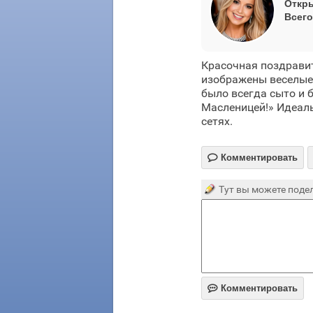
Откры
Всего
Красочная поздравит
изображены веселые 
было всегда сыто и 
Масленицей!» Идеаль
сетях.

Комментировать
Тут вы можете подел

Комментировать