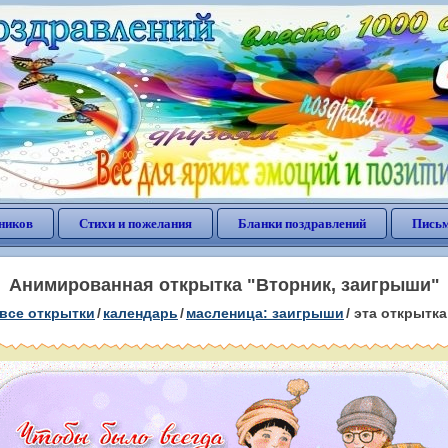
ников
Стихи и пожелания
Бланки поздравлений
Письм
Анимированная открытка "Вторник, заигрыши"
все открытки
/
календарь
/
масленица: заигрыши
/
эта открытка