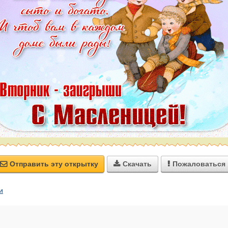
Отправить эту открытку
Скачать
Пожаловаться



и