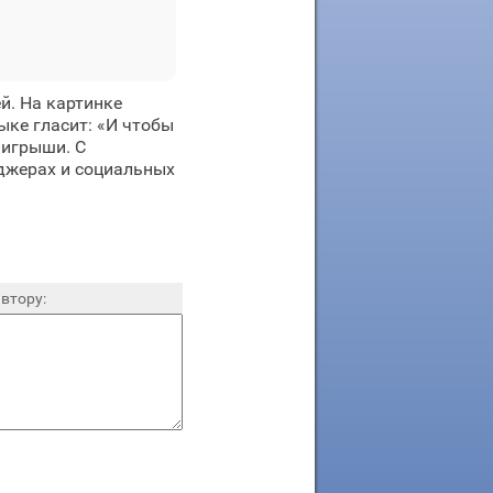
й. На картинке
ыке гласит: «И чтобы
аигрыши. С
нджерах и социальных
втору: