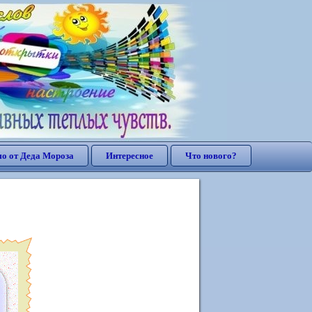
о от Деда Мороза
Интересное
Что нового?