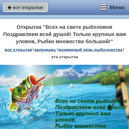
Меню
все открытки

Открытка "Всех на свете рыболовов
Поздравляем всей душой! Только крупных вам
уловов, Рыбки множество большой!"
все открытки
/
календарь
/
всемирный день рыболовства
/
эта открытка