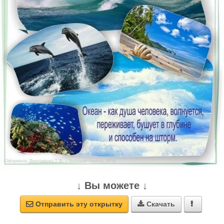
↓ Вы можете ↓
Отправить эту открытку
Скачать


