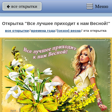
Меню
все открытки

Открытка "Все лучшее приходит к нам Весной!"
все открытки
/
времена года
/
(сезон) весна
/
эта открытка