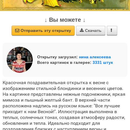
↓ Вы можете ↓
Отправить эту открытку
Скачать



Открытку загрузил:
нина алексеева
Всего картинок в галерее:
3331 штук
Красочная поздравительная открытка к весне с
изображением стильной блондинки и весенних цветов.
На картинке представлены нежные подснежники, яркая
мимоза и пышный желтый бант. В верхней части
расположена надпись на русском языке: "Все лучшее
приходит к нам Весной!". Иллюстрация выполнена в
теплых, солнечных тонах, создавая атмосферу радости,
обновления и тепла. Идеально подходит для
поздравления близких с наступлением весны и