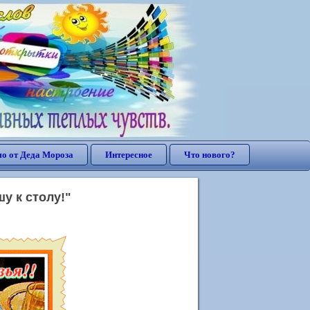
о от Деда Мороза
Интересное
Что нового?
у к столу!"