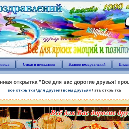
ников
Стихи и пожелания
Бланки поздравлений
Письм
ная открытка "Всё для вас дорогие друзья! прош
все открытки
/
для друзей
/
всем друзьям
/
эта открытка