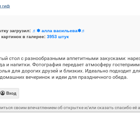
л гиф
тку загрузил:
♬❃ алла васильева❃♬
 картинок в галерее:
3953 штук
ый стол с разнообразными аппетитными закусками: нарез
да и напитки. Фотография передает атмосферу гостеприи
олья для дорогих друзей и близких. Идеально подходит дл
домашних вечеринок и идеи для праздничного обеда.

Вход
иться своим впечатлением об открытке и/или сказать спасибо её а