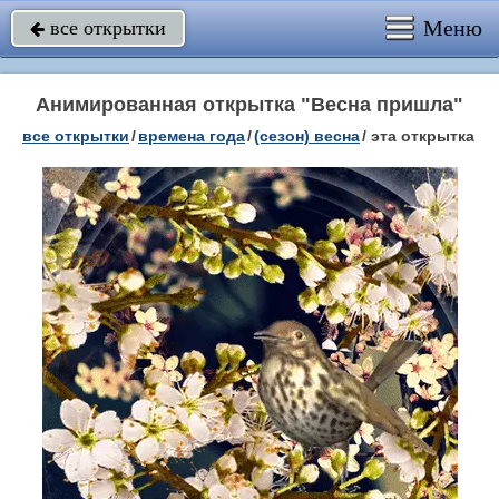
Меню
все открытки

Анимированная открытка "Весна пришла"
все открытки
/
времена года
/
(сезон) весна
/
эта открытка