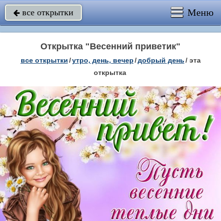
Меню
все открытки

Открытка "Весенний приветик"
все открытки
/
утро, день, вечер
/
добрый день
/
эта
открытка