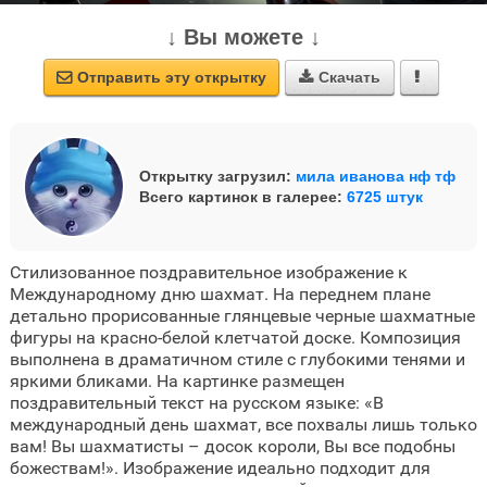
↓ Вы можете ↓
Отправить эту открытку
Скачать



Открытку загрузил:
мила иванова нф тф
Всего картинок в галерее:
6725 штук
Стилизованное поздравительное изображение к
Международному дню шахмат. На переднем плане
детально прорисованные глянцевые черные шахматные
фигуры на красно-белой клетчатой доске. Композиция
выполнена в драматичном стиле с глубокими тенями и
яркими бликами. На картинке размещен
поздравительный текст на русском языке: «В
международный день шахмат, все похвалы лишь только
вам! Вы шахматисты – досок короли, Вы все подобны
божествам!». Изображение идеально подходит для