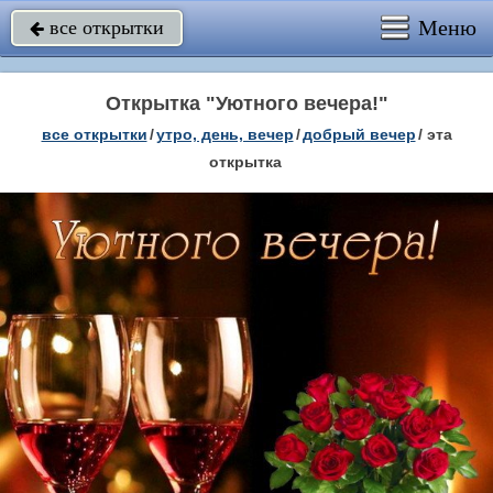
Меню
все открытки

Открытка "Уютного вечера!"
все открытки
/
утро, день, вечер
/
добрый вечер
/
эта
открытка