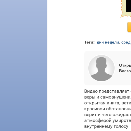
Теги:
дни недели
,
сред
Откры
Всего
Видео представляет 
веры и самовнушения
открытая книга, вет
красивой обстановки
верит и чего ожидае
атмосферой умиротв
внутреннему голосу.