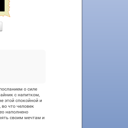
посланием о силе
айник с напитком,
не этой спокойной и
 во что человек
део наполнено
рять своим мечтам и