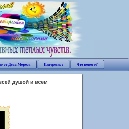
о от Деда Мороза
Интересное
Что нового?
 всей душой и всем