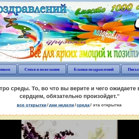
ников
Стихи и пожелания
Бланки поздравлений
Письм
ро среды. То, во что вы верите и чего ожидаете
сердцем, обязательно произойдет."
все открытки
/
дни недели
/
среда
/
эта открытка