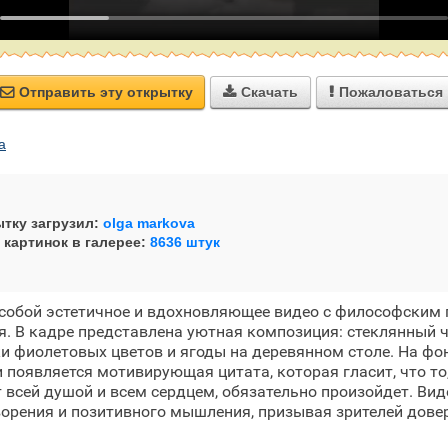
Отправить эту открытку
Скачать
Пожаловаться



а
тку загрузил:
olga markova
 картинок в галерее:
8636 штук
собой эстетичное и вдохновляющее видео с философским 
. В кадре представлена уютная композиция: стеклянный ч
ки фиолетовых цветов и ягоды на деревянном столе. На фо
 появляется мотивирующая цитата, которая гласит, что то,
т всей душой и всем сердцем, обязательно произойдет. Ви
орения и позитивного мышления, призывая зрителей дове