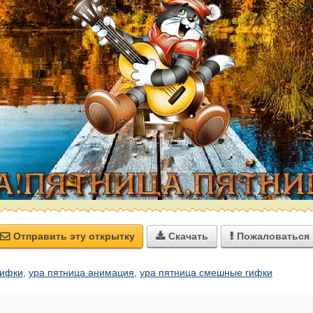
Отправить эту открытку
Скачать
Пожаловаться



гифки
,
ура пятница анимация
,
ура пятница смешные гифки