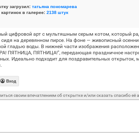
тку загрузил:
татьяна пономарева
 картинок в галерее:
2138 штук
ный цифровой арт с мультяшным серым котом, который ра
, сидя на деревянном пирсе. На фоне — живописный осенн
ной гладью воды. В нижней части изображения расположен
УРА! ПЯТНИЦА, ПЯТНИЦА!", передающая праздничное настр
ных. Идеально подходит для поздравительных открыток, м
.

Вход
иться своим впечатлением об открытке и/или сказать спасибо её а