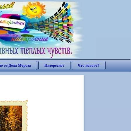
о от Деда Мороза
Интересное
Что нового?