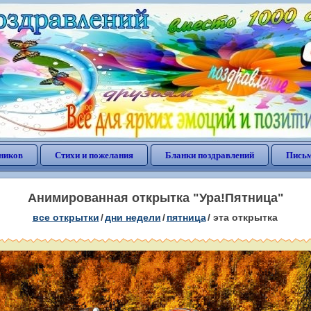
ников
Стихи и пожелания
Бланки поздравлений
Письм
Анимированная открытка "Ура!Пятница"
все открытки
/
дни недели
/
пятница
/
эта открытка