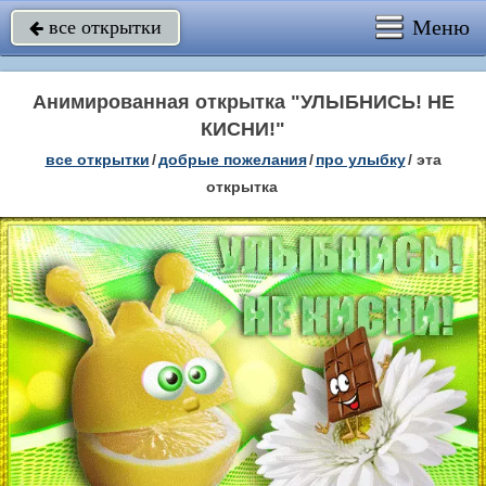
Меню
все открытки

Анимированная открытка "УЛЫБНИСЬ! НЕ
КИСНИ!"
все открытки
/
добрые пожелания
/
про улыбку
/
эта
открытка