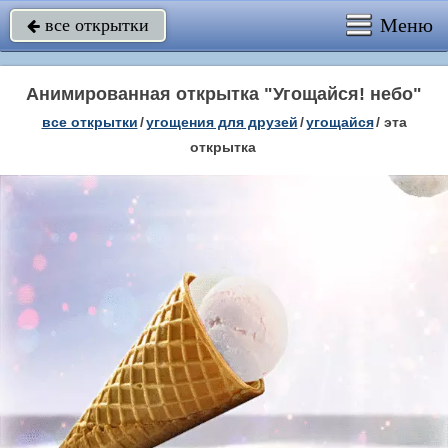
Меню
все открытки

Анимированная открытка "Угощайся! небо"
все открытки
/
угощения для друзей
/
угощайся
/
эта
открытка