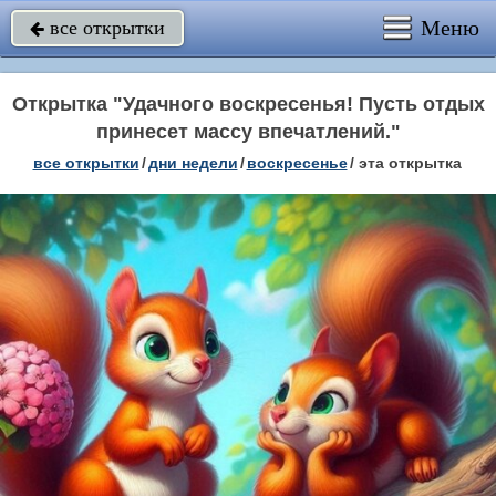
Меню
все открытки

Открытка "Удачного воскресенья! Пусть отдых
принесет массу впечатлений."
все открытки
/
дни недели
/
воскресенье
/
эта открытка