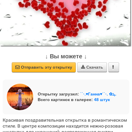
↓ Вы можете ↓
Отправить эту открытку
Скачать



Открытку загрузил:
˙˙·.♥Ганна♥˙˙·. ✿ܓ.
Всего картинок в галерее:
48 штук
Красивая поздравительная открытка в романтическом
стиле. В центре композиции находится нежно-розовая
шкатулка для украшений, расположенная внутри