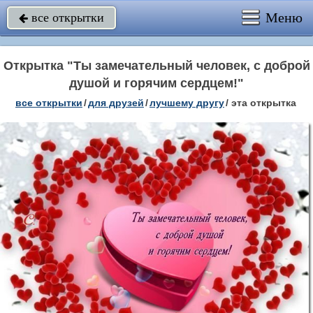
Меню
все открытки

Открытка "Ты замечательный человек, с доброй
душой и горячим сердцем!"
все открытки
/
для друзей
/
лучшему другу
/
эта открытка