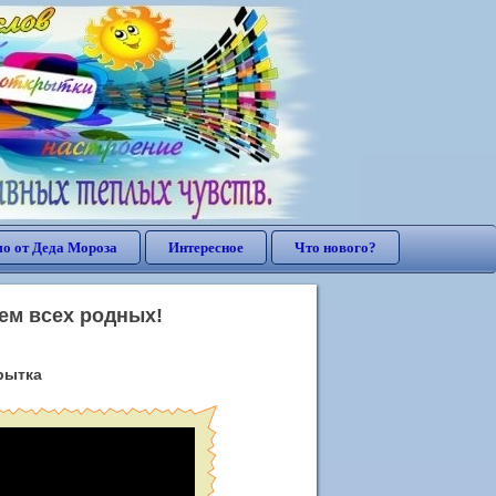
о от Деда Мороза
Интересное
Что нового?
ем всех родных!
рытка