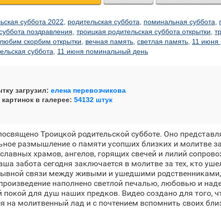
ьская суббота 2022
,
родительская суббота
,
поминальная суббота
,
 суббота поздравления
,
троицкая родительская суббота открытки
,
т
любим скорбим открытки
,
вечная память
,
светлая память
,
11 июня 
ельская суббота
,
11 июня поминальный день
тку загрузил:
елена перевозчикова
 картинок в галерее:
54132 штук
посвящено Троицкой родительской субботе. Оно представл
ьное размышление о памяти усопших близких и молитве за
славных храмов, ангелов, горящих свечей и лилий сопров
аша забота сегодня заключается в молитве за тех, кто уше
рывной связи между живыми и ушедшими родственниками, 
 произведение наполнено светлой печалью, любовью и над
 покой для душ наших предков. Видео создано для того, 
я на молитвенный лад и с почтением вспомнить своих бли