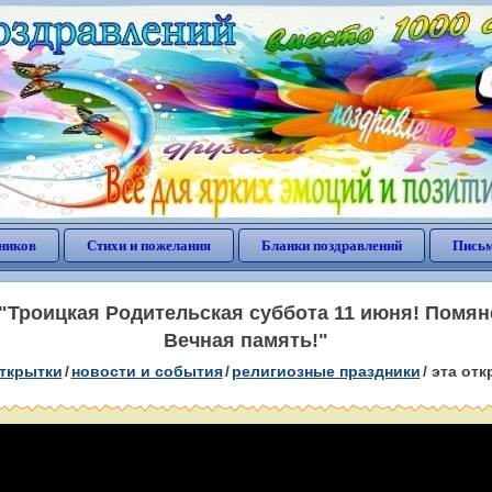
ников
Стихи и пожелания
Бланки поздравлений
Письм
"Троицкая Родительская суббота 11 июня! Помян
Вечная память!"
открытки
/
новости и события
/
религиозные праздники
/
эта отк