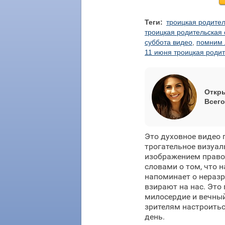
Теги:
троицкая родител
троицкая родительская
суббота видео
,
помним 
11 июня троицкая родит
Откры
Всего
Это духовное видео 
трогательное визуал
изображением право
словами о том, что н
напоминает о нераз
взирают на нас. Это
милосердие и вечный
зрителям настроитьс
день.