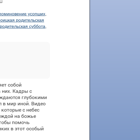
поминовение усопших
,
роицкая родительская
родительская суббота
,
яет собой
 них. Кадры с
ождаются глубокими
л в мир иной. Видео
которые с небес
еждой на божье
чтобы помочь
зких в этот особый