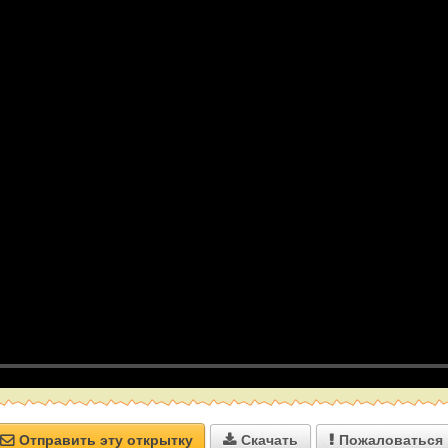
Отправить эту открытку
Скачать
Пожаловаться


