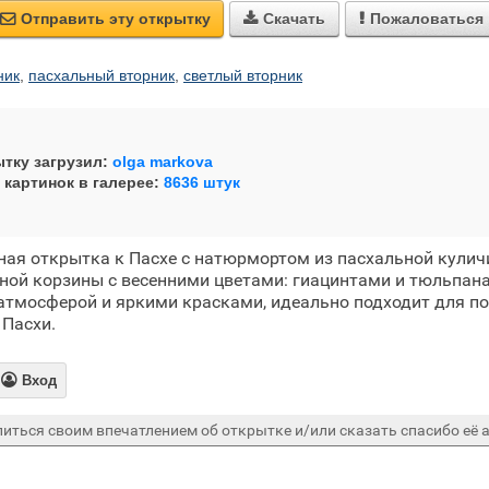
Отправить эту открытку
Скачать
Пожаловаться



ник
,
пасхальный вторник
,
светлый вторник
тку загрузил:
olga markova
 картинок в галерее:
8636 штук
ая открытка к Пасхе с натюрмортом из пасхальной кулич
ной корзины с весенними цветами: гиацинтами и тюльпан
атмосферой и яркими красками, идеально подходит для п
 Пасхи.

Вход
иться своим впечатлением об открытке и/или сказать спасибо её а