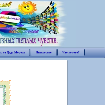
о от Деда Мороза
Интересное
Что нового?