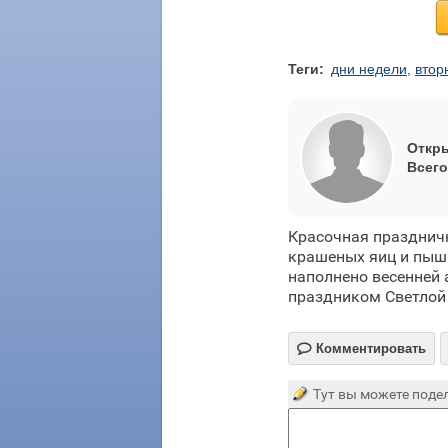
Теги:
дни недели
,
втор
Откры
Всего
Красочная праздничн
крашеных яиц и пыш
наполнено весенней 
праздником Светлой

Комментировать
Тут вы можете подел