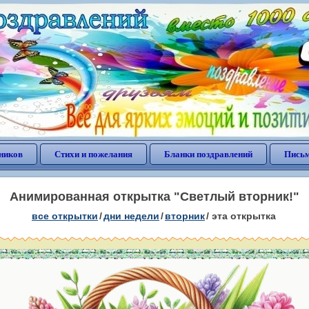
ников
Стихи и пожелания
Бланки поздравлений
Письм
Анимированная открытка "Светлый вторник!"
все открытки
/
дни недели
/
вторник
/
эта открытка