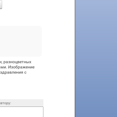
и, разноцветных
ами. Изображение
оздравления с
втору: