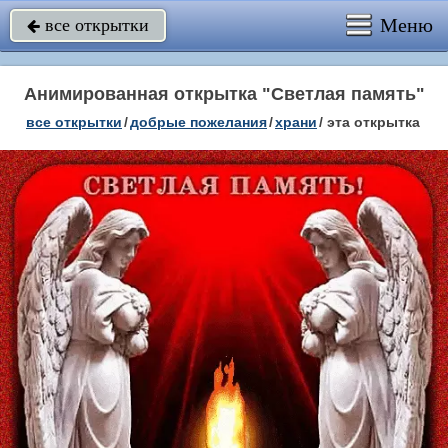
Меню
все открытки

Анимированная открытка "Светлая память"
все открытки
/
добрые пожелания
/
храни
/
эта открытка