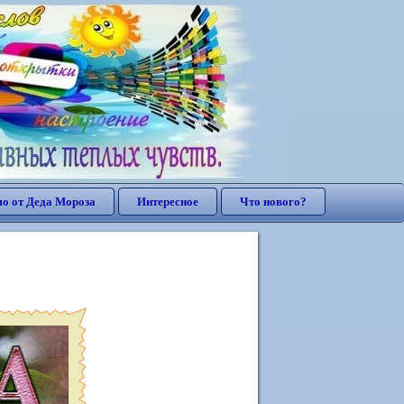
о от Деда Мороза
Интересное
Что нового?