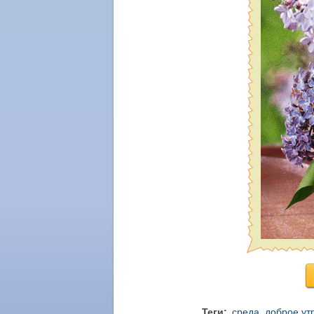
Теги:
среда
,
доброе ут