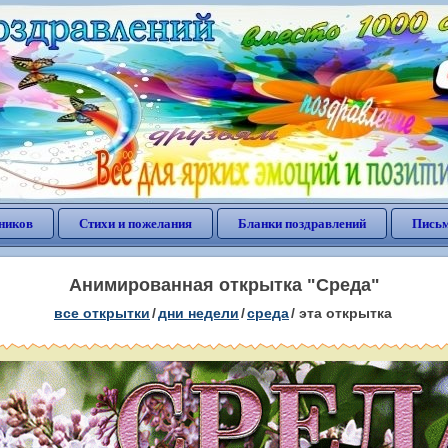
ников
Стихи и пожелания
Бланки поздравлений
Письм
Анимированная открытка "Среда"
все открытки
/
дни недели
/
среда
/
эта открытка