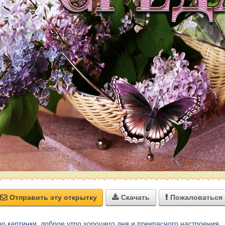
Отправить эту открытку
Скачать
Пожаловаться



ро картинки
,
доброе утро хорошего дня и прекрасного настроения