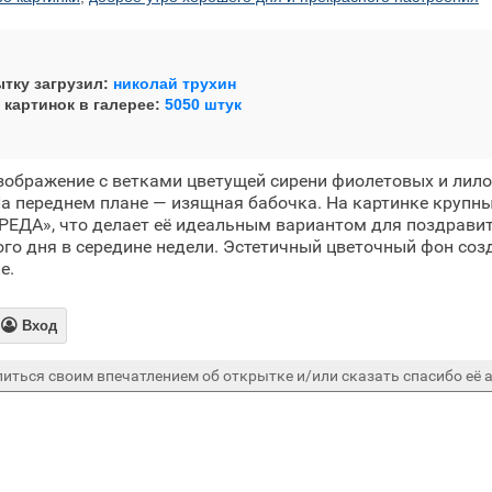
тку загрузил:
николай трухин
 картинок в галерее:
5050 штук
зображение с ветками цветущей сирени фиолетовых и лило
На переднем плане — изящная бабочка. На картинке круп
РЕДА», что делает её идеальным вариантом для поздрави
го дня в середине недели. Эстетичный цветочный фон созд
е.

Вход
иться своим впечатлением об открытке и/или сказать спасибо её а