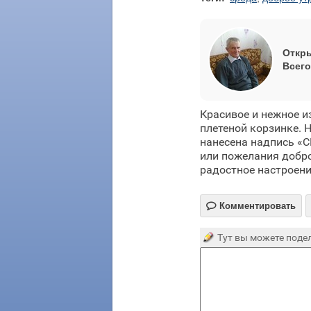
Откры
Всего
Красивое и нежное и
плетеной корзинке. 
нанесена надпись «С
или пожелания добро
радостное настроени

Комментировать
Тут вы можете подел