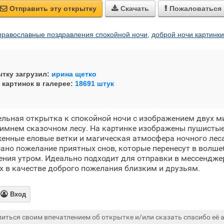
Отправить эту открытку
Скачать
Пожаловаться



православные поздравления спокойной ночи
,
доброй ночи картинк
тку загрузил:
ирина щетко
 картинок в галерее:
18691 штук
льная открытка к спокойной ночи с изображением двух м
зимнем сказочном лесу. На картинке изображены пушисты
женные еловые ветки и магическая атмосфера ночного леса.
ано пожелание приятных снов, которые перенесут в волше
ния утром. Идеально подходит для отправки в мессенджера
х в качестве доброго пожелания близким и друзьям.

Вход
иться своим впечатлением об открытке и/или сказать спасибо её а