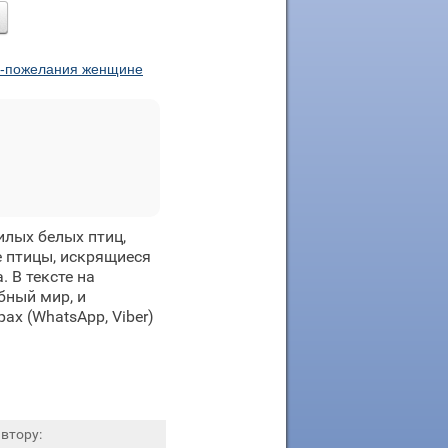
и-пожелания женщине
илых белых птиц,
е птицы, искрящиеся
 В тексте на
бный мир, и
х (WhatsApp, Viber)
втору: