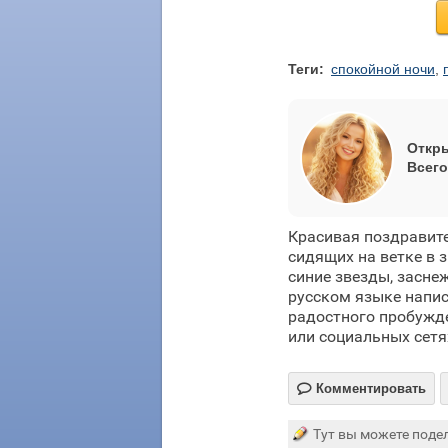
Теги:
спокойной ночи
,
Откры
Всего
Красивая поздравите
сидящих на ветке в 
синие звезды, засне
русском языке напис
радостного пробужде
или социальных сетя

Комментировать
Тут вы можете подел