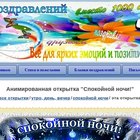
ников
Стихи и пожелания
Бланки поздравлений
Письм
Анимированная открытка "Спокойной ночи!"
все открытки
/
утро, день, вечер
/
спокойной ночи
/
эта открытк