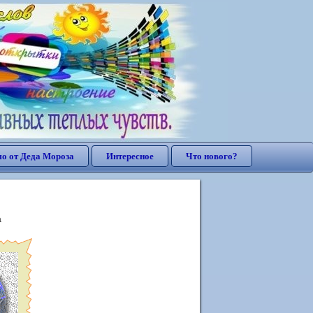
о от Деда Мороза
Интересное
Что нового?
а