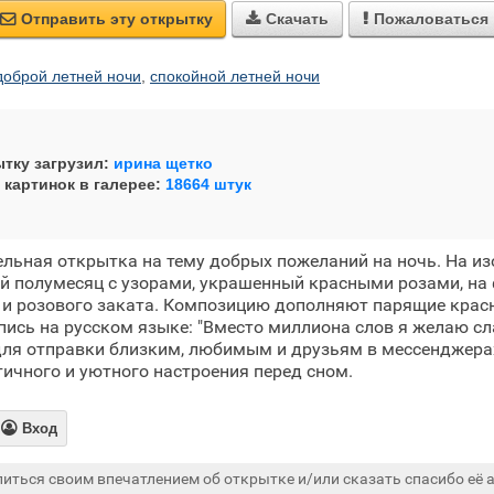
Отправить эту открытку
Скачать
Пожаловаться



доброй летней ночи
,
спокойной летней ночи
тку загрузил:
ирина щетко
 картинок в галерее:
18664 штук
льная открытка на тему добрых пожеланий на ночь. На и
 полумесяц с узорами, украшенный красными розами, на 
 и розового заката. Композицию дополняют парящие крас
сь на русском языке: "Вместо миллиона слов я желаю сла
для отправки близким, любимым и друзьям в мессенджерах
ичного и уютного настроения перед сном.

Вход
иться своим впечатлением об открытке и/или сказать спасибо её а