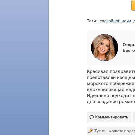
Теги:
спокойной ночи
,
Откры
Всего
Красивая поздравите
представлен изящный
морского побережья
вдохновляющая надпи
Идеально подходит 
для создания романт

Комментировать
Тут вы можете подел