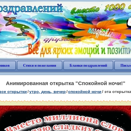
ников
Стихи и пожелания
Бланки поздравлений
Письм
Анимированная открытка "Спокойной ночи!"
все открытки
/
утро, день, вечер
/
спокойной ночи
/
эта открытк