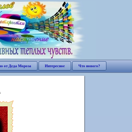
о от Деда Мороза
Интересное
Что нового?
а