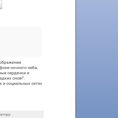
зображении
фоне ночного неба,
ные сердечки и
дких снов!".
 и социальных сетях
втору: