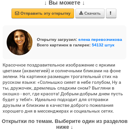
↓ Вы можете ↓
Отправить эту открытку
Скачать



Открытку загрузил:
елена перевозчикова
Всего картинок в галерее:
54132 штук
Красочное поздравительное изображение с яркими
цветами (аквилегией) и солнечными бликами на фоне
зелени. На картинке размещен трогательный стих на
русском языке: «Солнышко сияет в небе голубом, Ну а
ты, дружочек, дремлешь сладким сном? Выгляни в
окошко - вот, где красота! Добрым-добрым днем пусть
будет у тебя!». Идеально подходит для отправки
друзьям и близким в качестве доброго пожелания
хорошего дня в мессенджерах и социальных сетях.
Открытки по темам. Выберите один из разделов
ниже ↓