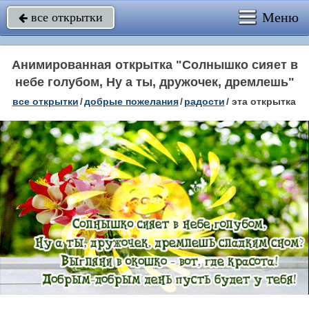
Меню
все открытки

Анимированная открытка "Солнышко сияет в
небе голубом, Ну а ты, дружочек, дремлешь"
все открытки
/
добрые пожелания
/
радости
/
эта открытка