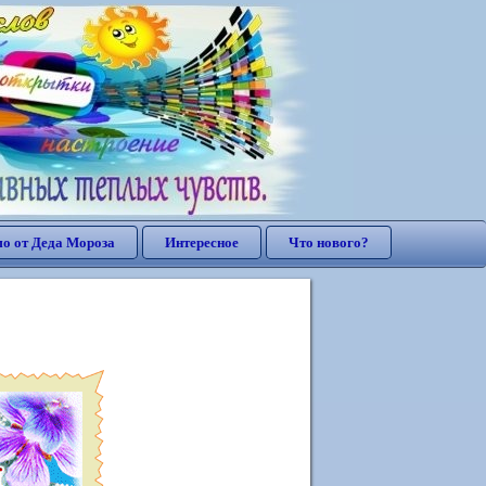
о от Деда Мороза
Интересное
Что нового?