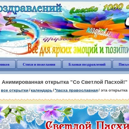
ников
Стихи и пожелания
Бланки поздравлений
Письм
Анимированная открытка "Со Светлой Пасхой!"
все открытки
/
календарь
/
*пасха православная
/
эта открытка