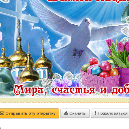
Отправить эту открытку
Скачать
Пожаловаться



й