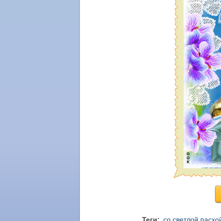
Теги:
со светлой пасхо