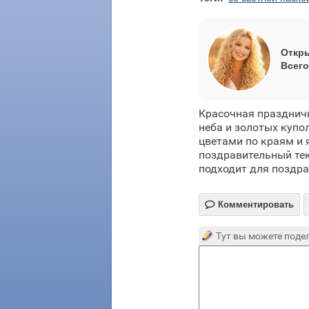
Откры
Всего
Красочная праздничн
неба и золотых куп
цветами по краям и 
поздравительный тек
подходит для поздра

Комментировать
Тут вы можете подел