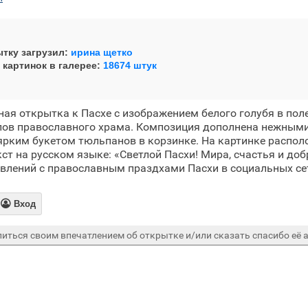
тку загрузил:
ирина щетко
 картинок в галерее:
18674 штук
ая открытка к Пасхе с изображением белого голубя в поле
олов православного храма. Композиция дополнена нежны
ярким букетом тюльпанов в корзинке. На картинке распол
ст на русском языке: «Светлой Пасхи! Мира, счастья и доб
влений с православным праздхами Пасхи в социальных се

Вход
иться своим впечатлением об открытке и/или сказать спасибо её а