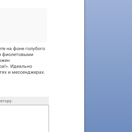
те на фоне голубого
ми фиолетовыми
ожен
ра!». Идеально
тях и мессенджерах.
втору: