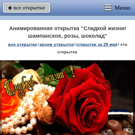
Меню
все открытки

Анимированная открытка "Сладкой жизни!
шампанское, розы, шоколад"
все открытки
/
архив открыток
/
открытки за 29 мая
/
эта
открытка