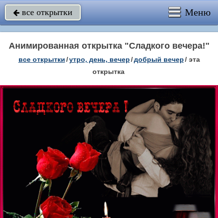
Меню
все открытки

Анимированная открытка "Сладкого вечера!"
все открытки
/
утро, день, вечер
/
добрый вечер
/
эта
открытка