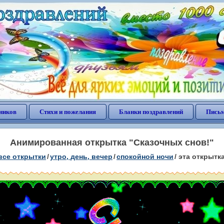
ников
Стихи и пожелания
Бланки поздравлений
Письм
Анимированная открытка "Сказочных снов!"
все открытки
/
утро, день, вечер
/
спокойной ночи
/
эта открытк