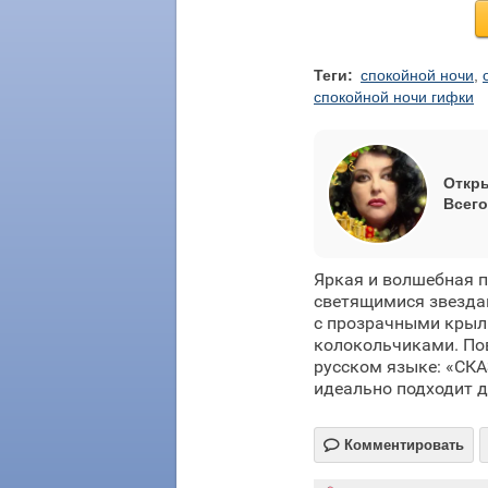
Теги:
спокойной ночи
,
спокойной ночи гифки
Откры
Всего
Яркая и волшебная 
светящимися звезда
с прозрачными крыл
колокольчиками. Пов
русском языке: «СКА
идеально подходит 

Комментировать