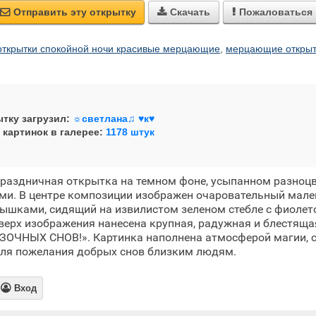
Отправить эту открытку
Скачать
Пожаловаться



открытки спокойной ночи красивые мерцающие
,
мерцающие открыт
тку загрузил:
☼светлана♫ ♥к♥
 картинок в галерее:
1178 штук
праздничная открытка на темном фоне, усыпанном разно
ми. В центре композиции изображен очаровательный мале
ышками, сидящий на извилистом зеленом стебле с фиоле
ерх изображения нанесена крупная, радужная и блестяща
ЗОЧНЫХ СНОВ!». Картинка наполнена атмосферой магии, с
для пожелания добрых снов близким людям.

Вход