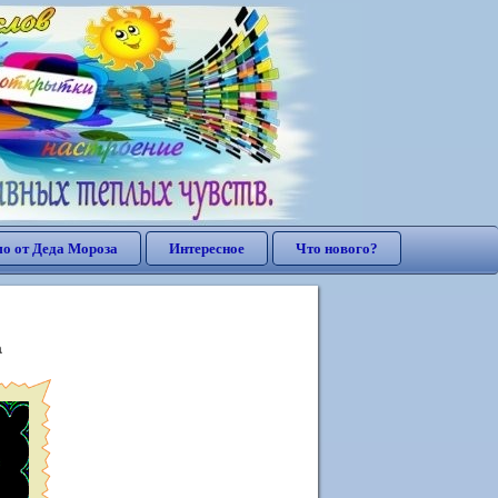
о от Деда Мороза
Интересное
Что нового?
а