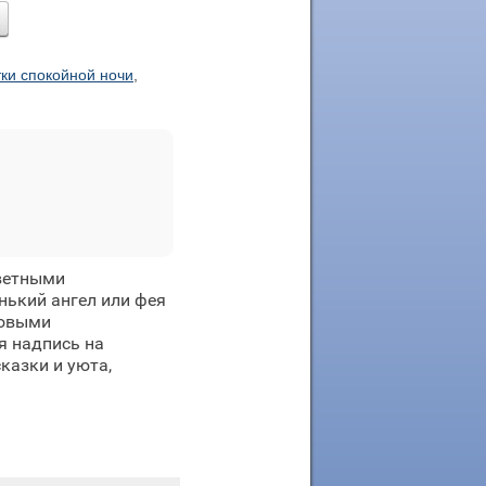
ки спокойной ночи
,
цветными
нький ангел или фея
товыми
я надпись на
казки и уюта,