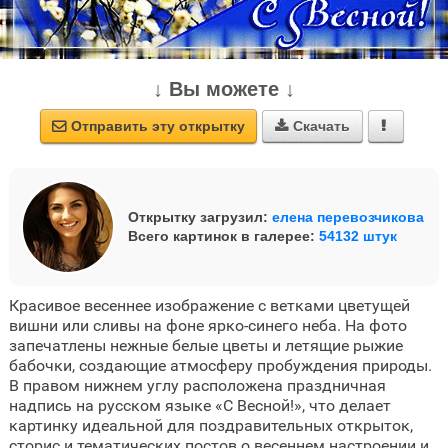
↓ Вы можете ↓
Отправить эту открытку
Скачать



Открытку загрузил:
елена перевозчикова
Всего картинок в галерее:
54132 штук
Красивое весеннее изображение с ветками цветущей
вишни или сливы на фоне ярко-синего неба. На фото
запечатлены нежные белые цветы и летящие рыжие
бабочки, создающие атмосферу пробуждения природы.
В правом нижнем углу расположена праздничная
надпись на русском языке «С Весной!», что делает
картинку идеальной для поздравительных открыток,
сторис и тематических постов о весеннем настроении и