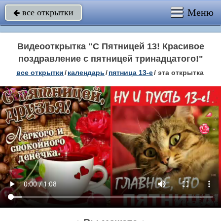
Меню
все открытки

Видеооткрытка "С Пятницей 13! Красивое
поздравление с пятницей тринадцатого!"
все открытки
/
календарь
/
пятница 13-е
/
эта открытка