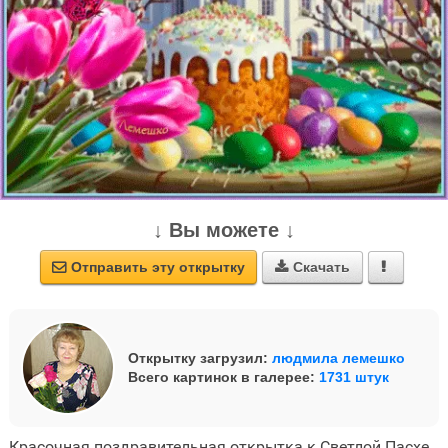
↓ Вы можете ↓
Отправить эту открытку
Скачать



Открытку загрузил:
людмила лемешко
Всего картинок в галерее:
1731 штук
Красочная поздравительная открытка к Светлой Пасхе.