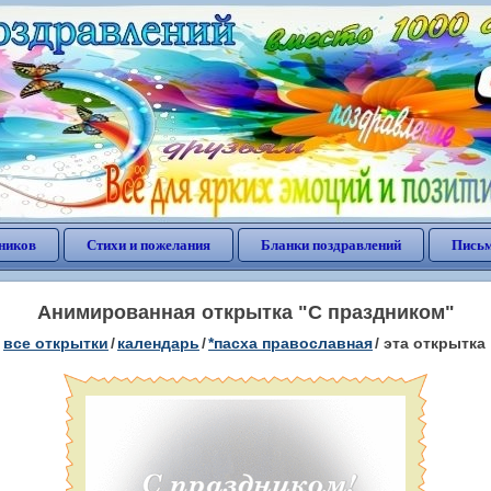
ников
Стихи и пожелания
Бланки поздравлений
Письм
Анимированная открытка "С праздником"
все открытки
/
календарь
/
*пасха православная
/
эта открытка