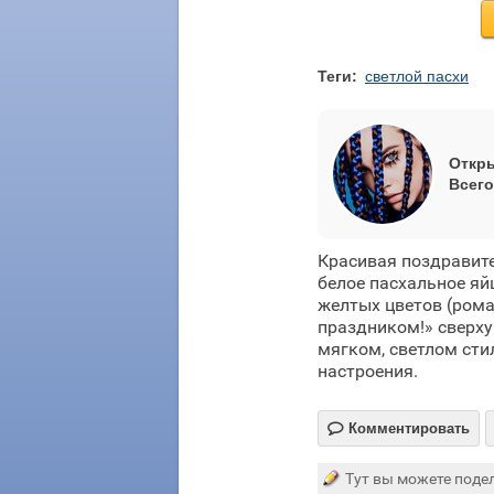
Теги:
светлой пасхи
Откры
Всего
Красивая поздравите
белое пасхальное яй
желтых цветов (рома
праздником!» сверху
мягком, светлом сти
настроения.

Комментировать
Тут вы можете подел