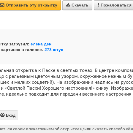
Отправить эту открытку
Скачать
Пожаловаться



тку загрузил:
елена ден
 картинок в галерее:
273 штук
льная открытка к Пасхе в светлых тонах. В центре компо
цо с рельезным цветочным узором, окруженное нежным бу
шек и мелких соцветий). На изображении надпись на русск
 и «Светлой Пасхи! Хорошего настроения!» снизу. Изображ
ле, идеально подходит для передачи весеннего настроения

Вход
иться своим впечатлением об открытке и/или сказать спасибо её а