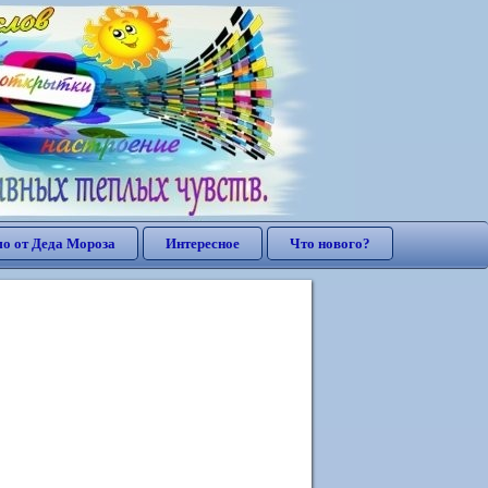
о от Деда Мороза
Интересное
Что нового?