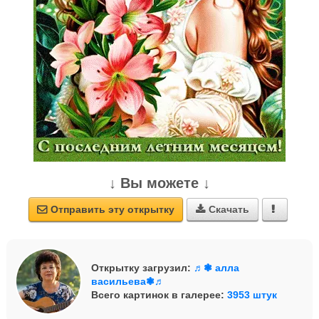
↓ Вы можете ↓
Отправить эту открытку
Скачать



Открытку загрузил:
♬❃ алла
васильева❃♬
Всего картинок в галерее:
3953 штук