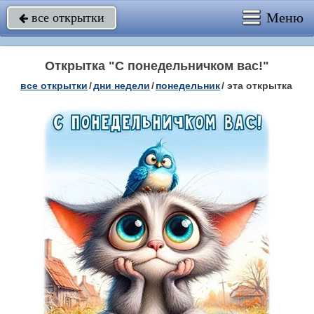
Меню
все открытки

Открытка "С понедельничком вас!"
все открытки
/
дни недели
/
понедельник
/
эта открытка