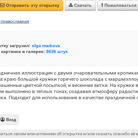
Отправить эту открытку
Скачать
Пожаловаться



 православная
тку загрузил:
olga markova
 картинок в галерее:
8636 штук
здничная иллюстрация с двумя очаровательными кролика
на краю большой кружки горячего шоколада с маршмэллоу
рашенные цветной посыпкой, и весенние ветки. На кружке 
ие выполнено в теплых тонах, создавая атмосферу радости,
ка. Подходит для использования в качестве праздничной 
.

Вход
иться своим впечатлением об открытке и/или сказать спасибо её а