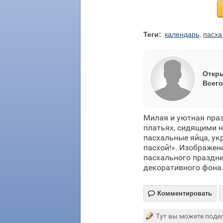
Теги:
календарь
,
пасха
Откры
Всего
Милая и уютная пра
платьях, сидящими 
пасхальные яйца, ук
пасхой!». Изображен
пасхального праздни
декоративного фона

Комментировать
Тут вы можете подел