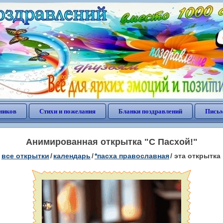
ников
Стихи и пожелания
Бланки поздравлений
Письм
Анимированная открытка "С Пасхой!"
все открытки
/
календарь
/
*пасха православная
/
эта открытка