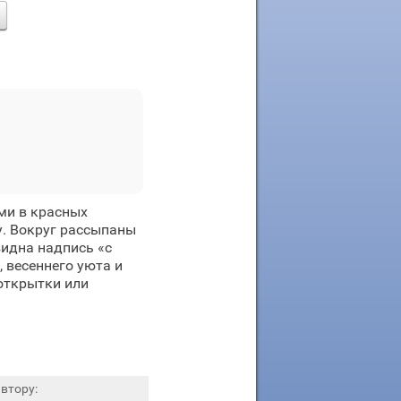
ми в красных
. Вокруг рассыпаны
видна надпись «с
 весеннего уюта и
открытки или
втору: