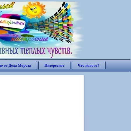
о от Деда Мороза
Интересное
Что нового?