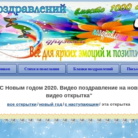
ников
Стихи и пожелания
Бланки поздравлений
Письм
С Новым годом 2020. Видео поздравление на нов
видео открытка"
все открытки
/
новый год
/
с наступающим
/
эта открытка