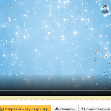
Отправить эту открытку
Скачать
Пожаловаться


