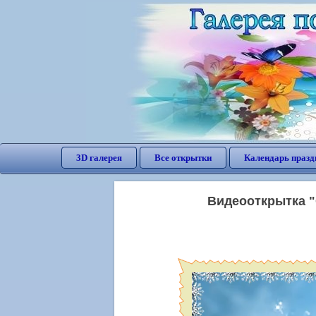
3D галерея
Все открытки
Календарь празд
Видеооткрытка "