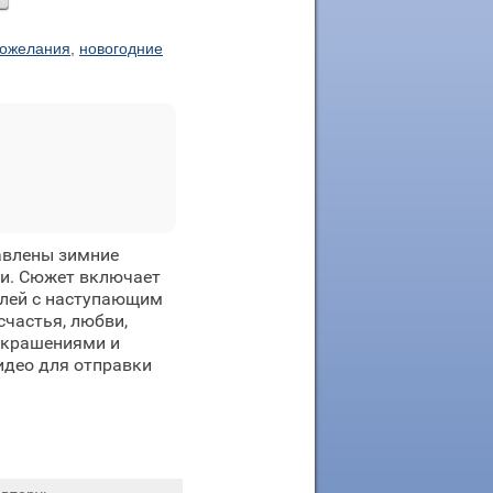
ожелания
,
новогодние
авлены зимние
и. Сюжет включает
елей с наступающим
частья, любви,
украшениями и
идео для отправки