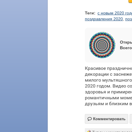
Теги:
с новым 2020 го
поздравления 2020
,
поз
Откры
Всего
Красивое праздничн
декорации с заснеж
милого мультяшного
2020 годом. Видео с
здоровья и примире
романтичными момен
друзьям и близким в

Комментировать