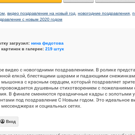
дом
,
видео поздравление на новый год
,
новогодние поздравления
,
п
дравление с новым 2020 годом
тку загрузил:
нина федотова
 картинок в галерее:
219 штук
ое видео с новогодними поздравлениями. В ролике предст
енной елкой, блестящими шарами и падающими снежинкам
 мышонка с красным сердцем, который поздравляет зрит
опровождается душевным стихотворением с пожеланиями с
ния. В финале сменяются праздничные кадры с золотыми 
тами под поздравление С Новым годом. Это идеальное в
 мессенджерах и социальных сетях.

Вход