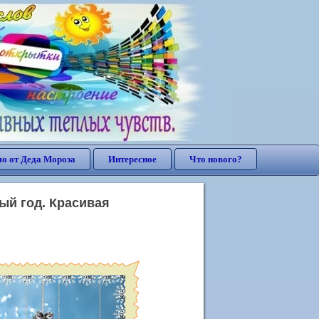
о от Деда Мороза
Интересное
Что нового?
ый год. Красивая