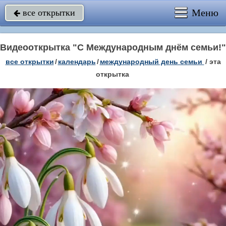
Меню
все открытки

Видеооткрытка "С Международным днём семьи!"
все открытки
/
календарь
/
международный день семьи
/
эта
открытка