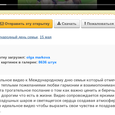
Отправить эту открытку
Скачать
Пожаловаться



народный день семьи
,
15 мая
тку загрузил:
olga markova
 картинок в галерее:
8636 штук
ельное видео к Международному дню семьи который отмеч
 теплыми пожеланиями любви гармонии и взаимопониман
та трогательное послание о том как важно ценить и беречь
дорогим что есть в жизни. Видео сопровождается яркими
оздушных шаров и светящегося сердца создавая атмосфер
о идеальное видео чтобы выразить свои чувства и поздрав
.