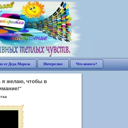
о от Деда Мороза
Интересное
Что нового?
 я желаю, чтобы в
имание!"
ытка