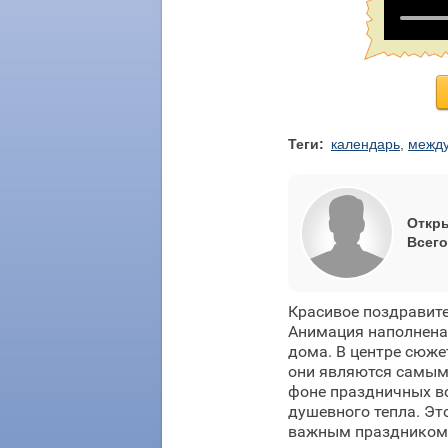
Теги:
календарь
,
между
Откры
Всего
Красивое поздравит
Анимация наполнена
дома. В центре сюже
они являются самым 
фоне праздничных в
душевного тепла. Эт
важным праздником