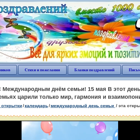
ников
Стихи и пожелания
Бланки поздравлений
Письм
 Международным днём семьи! 15 мая В этот день
емьях царили только мир, гармония и взаимопон
 открытки
/
календарь
/
международный день семьи
/
эта откр