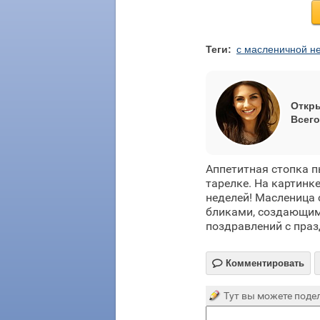
Теги:
с масленичной н
Откры
Всего
Аппетитная стопка п
тарелке. На картинк
неделей! Масленица
бликами, создающими
поздравлений с пра

Комментировать
Тут вы можете подел