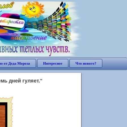
о от Деда Мороза
Интересное
Что нового?
мь дней гуляет."