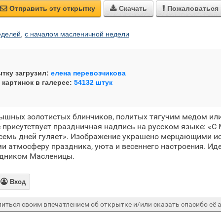
Отправить эту открытку
Скачать
Пожаловаться



еделей
,
с началом масленичной недели
тку загрузил:
елена перевозчикова
 картинок в галерее:
54132 штук
ышных золотистых блинчиков, политых тягучим медом или
е присутствует праздничная надпись на русском языке: «С
 семь дней гуляет». Изображение украшено мерцающими и
 атмосферу праздника, уюта и весеннего настроения. Ид
здником Масленицы.

Вход
иться своим впечатлением об открытке и/или сказать спасибо её а