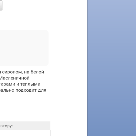
 сиропом, на белой
 Масленичной
скрами и теплыми
еально подходит для
втору: