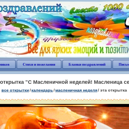
ников
Стихи и пожелания
Бланки поздравлений
Письм
ткрытка "С Масленичной неделей! Масленица се
все открытки
/
календарь
/
масленичная неделя
/
эта открытка