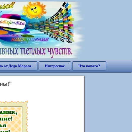
о от Деда Мороза
Интересное
Что нового?
ны!"