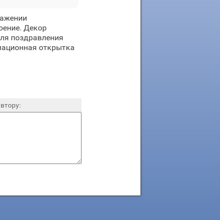
ражении
оение. Декор
для поздравления
имационная открытка
втору: