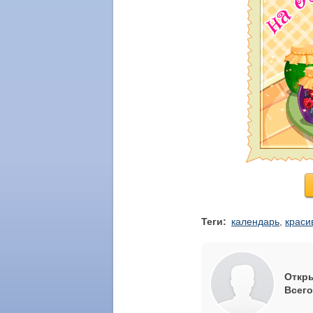
Теги:
календарь
,
краси
Откры
Всего