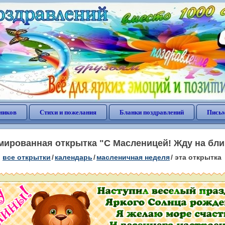
ников
Стихи и пожелания
Бланки поздравлений
Письм
мированная открытка "С Масленицей! Жду на бли
все открытки
/
календарь
/
масленичная неделя
/
эта открытка