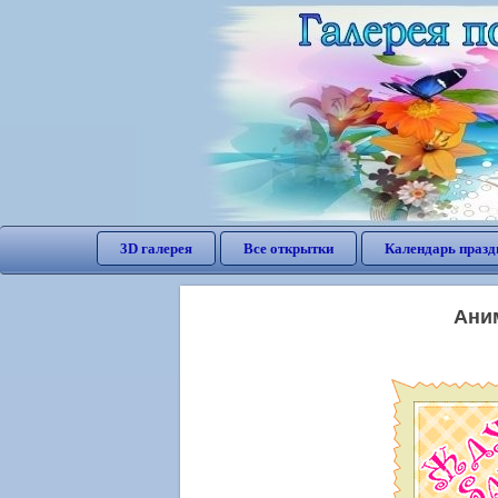
3D галерея
Все открытки
Календарь празд
Ани