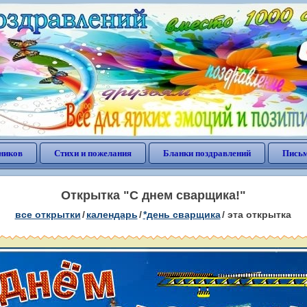
ников
Стихи и пожелания
Бланки поздравлений
Письм
Открытка "С днем сварщика!"
все открытки
/
календарь
/
*день сварщика
/
эта открытка