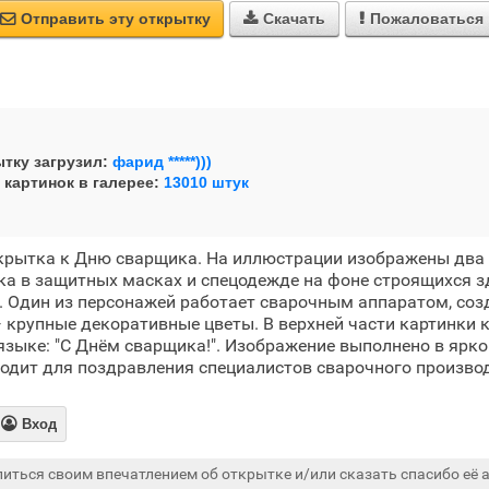
Отправить эту открытку
Скачать
Пожаловаться



тку загрузил:
фарид *****)))
 картинок в галерее:
13010 штук
крытка к Дню сварщика. На иллюстрации изображены два
а в защитных масках и спецодежде на фоне строящихся з
. Один из персонажей работает сварочным аппаратом, соз
 крупные декоративные цветы. В верхней части картинки 
языке: "С Днём сварщика!". Изображение выполнено в ярк
ходит для поздравления специалистов сварочного произво

Вход
иться своим впечатлением об открытке и/или сказать спасибо её а