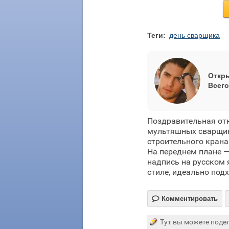
Теги:
день сварщика
Откры
Всего
Поздравительная от
мультяшных сварщик
строительного крана
На переднем плане —
надпись на русском 
стиле, идеально под

Комментировать
Тут вы можете подел