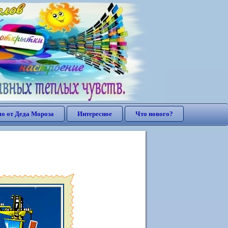
о от Деда Мороза
Интересное
Что нового?