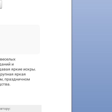
 веселых
даний и
давая яркие искры.
крупная яркая
ом, праздничном
дства.
втору: