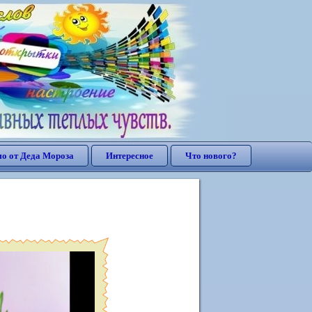
о от Деда Мороза
Интересное
Что нового?