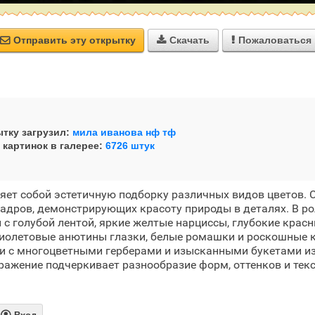
Отправить эту открытку
Скачать
Пожаловаться



тку загрузил:
мила иванова нф тф
 картинок в галерее:
6726 штук
яет собой эстетичную подборку различных видов цветов. 
адров, демонстрирующих красоту природы в деталях. В р
с голубой лентой, яркие желтые нарциссы, глубокие крас
иолетовые анютины глазки, белые ромашки и роскошные к
и с многоцветными герберами и изысканными букетами из
ражение подчеркивает разнообразие форм, оттенков и тек