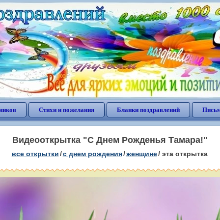
ников
Стихи и пожелания
Бланки поздравлений
Письм
Видеооткрытка "С Днем Рожденья Тамара!"
все открытки
/
c днем рождения
/
женщине
/
эта открытка