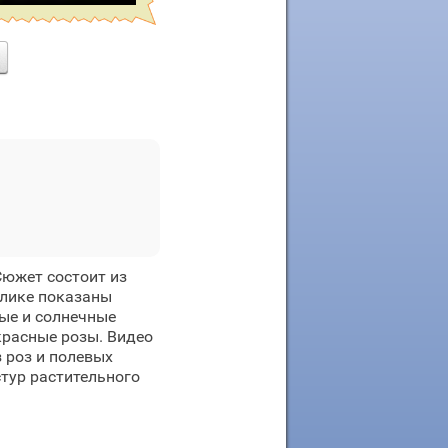
Сюжет состоит из
олике показаны
ные и солнечные
расные розы. Видео
 роз и полевых
стур растительного