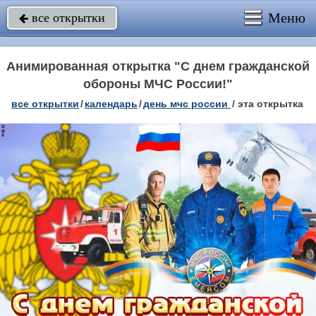
Меню
все открытки

Анимированная открытка "С днем гражданской
обороны МЧС России!"
все открытки
/
календарь
/
день мчс россии
/
эта открытка