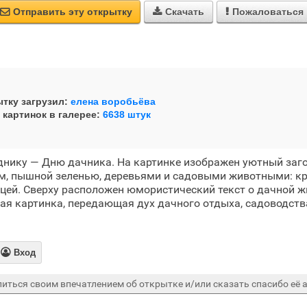
Отправить эту открытку
Скачать
Пожаловаться



тку загрузил:
елена воробьёва
 картинок в галерее:
6638 штук
днику — Дню дачника. На картинке изображен уютный заг
, пышной зеленью, деревьями и садовыми животными: кр
ицей. Сверху расположен юмористический текст о дачной ж
я картинка, передающая дух дачного отдыха, садоводств

Вход
иться своим впечатлением об открытке и/или сказать спасибо её а