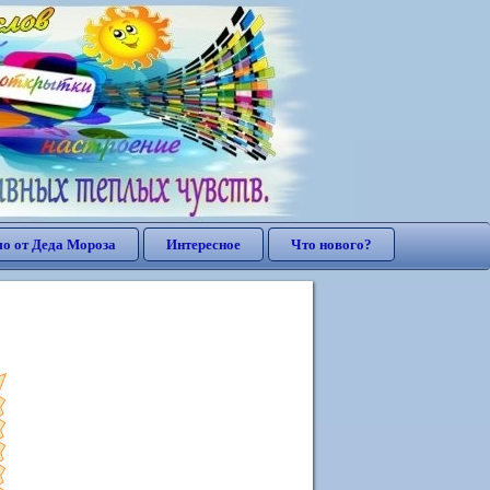
о от Деда Мороза
Интересное
Что нового?