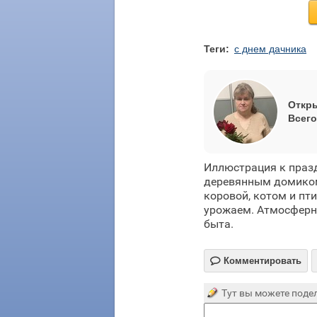
Теги:
с днем дачника
Откры
Всего
Иллюстрация к праз
деревянным домиком
коровой, котом и пт
урожаем. Атмосферна
быта.

Комментировать
Тут вы можете подел