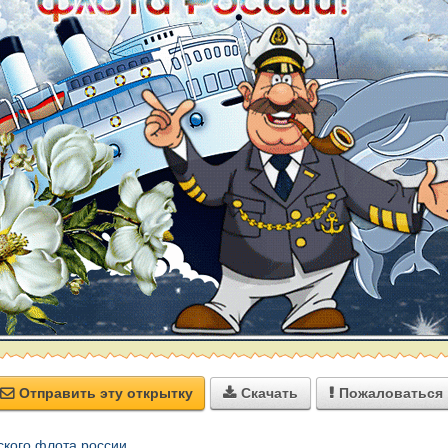
Отправить эту открытку
Скачать
Пожаловаться



ского флота россии