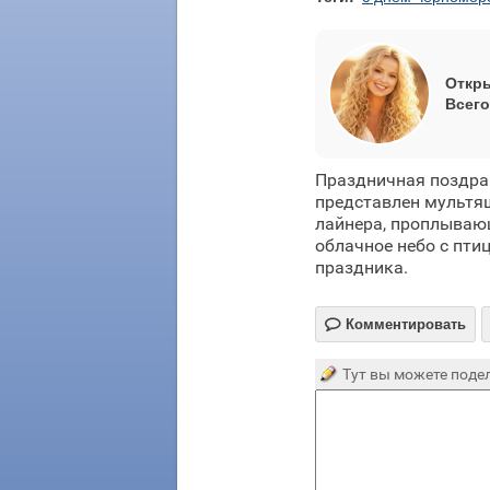
Откры
Всего
Праздничная поздра
представлен мультя
лайнера, проплываю
облачное небо с пти
праздника.

Комментировать
Тут вы можете подел