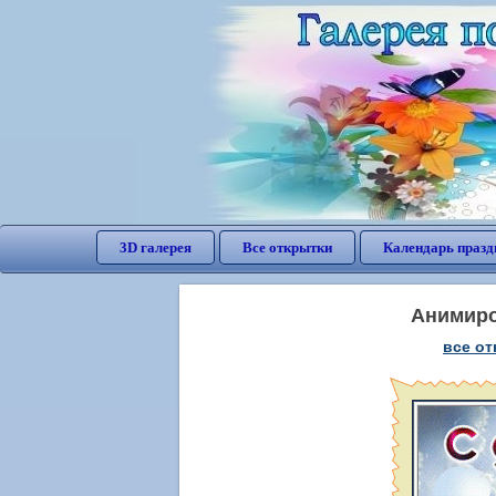
3D галерея
Все открытки
Календарь празд
Анимиро
все от