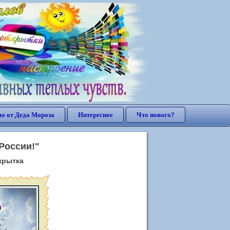
о от Деда Мороза
Интересное
Что нового?
России!"
крытка