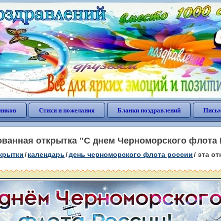
ников
Стихи и пожелания
Бланки поздравлений
Письм
ванная открытка "С днем Черноморского флота 
крытки
/
календарь
/
день черноморского флота россии
/
эта от