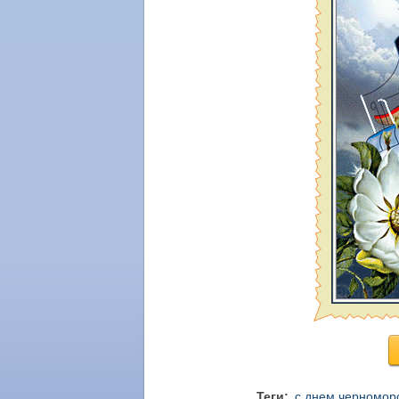
Теги:
с днем черномор