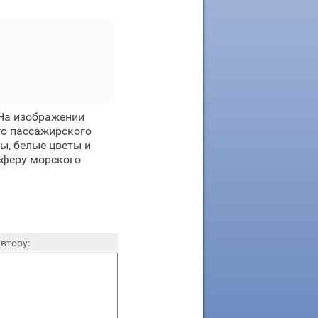
На изображении
го пассажирского
, белые цветы и
сферу морского
втору: