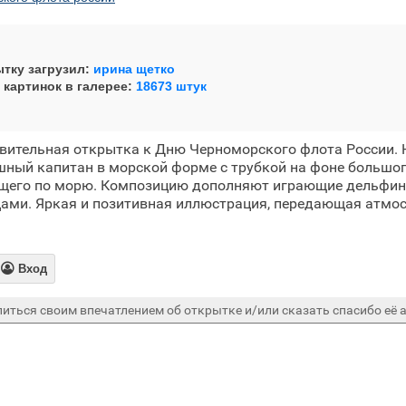
тку загрузил:
ирина щетко
 картинок в галерее:
18673 штук
вительная открытка к Дню Черноморского флота России. 
шный капитан в морской форме с трубкой на фоне большо
щего по морю. Композицию дополняют играющие дельфины
цами. Яркая и позитивная иллюстрация, передающая атмо

Вход
иться своим впечатлением об открытке и/или сказать спасибо её а