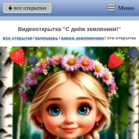
Меню
все открытки

Видеооткрытка "С днём земляники!"
все открытки
/
календарь
/
давид земляничник
/
эта открытка