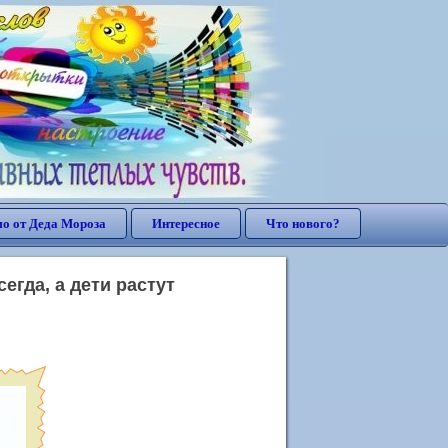
о от Деда Мороза
Интересное
Что нового?
егда, а дети растут