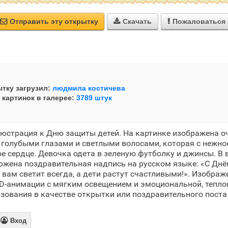
Отправить эту открытку
Скачать
Пожаловаться



тку загрузил:
людмила костичева
 картинок в галерее:
3789 штук
юстрация к Дню защиты детей. На картинке изображена о
голубыми глазами и светлыми волосами, которая с нежно
е сердце. Девочка одета в зеленую футболку и джинсы. В 
жена поздравительная надпись на русском языке: «С Днё
 вам светит всегда, а дети растут счастливыми!». Изобра
D-анимации с мягким освещением и эмоциональной, тепло
зования в качестве открытки или поздравительного поста 

Вход