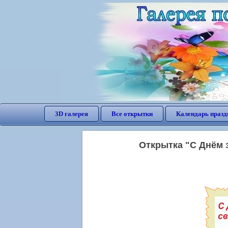
3D галерея
Все открытки
Календарь празд
Открытка "С Днём з