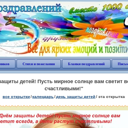
ников
Стихи и пожелания
Бланки поздравлений
Письм
ащиты детей! Пусть мирное солнце вам светит вс
счастливыми!"
все открытки
/
календарь
/
день защиты детей
/
эта открытка