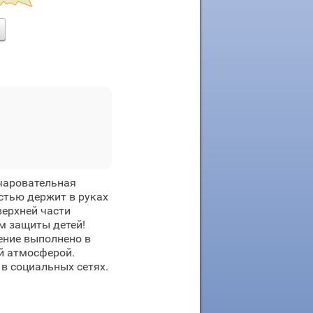
чаровательная
стью держит в руках
верхней части
м защиты детей!
жение выполнено в
й атмосферой.
в социальных сетях.