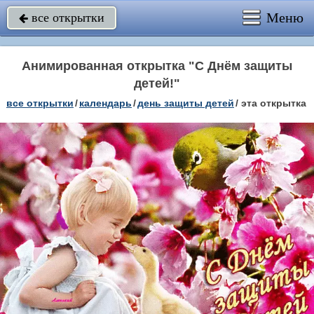
Меню
все открытки

Анимированная открытка "С Днём защиты
детей!"
все открытки
/
календарь
/
день защиты детей
/
эта открытка